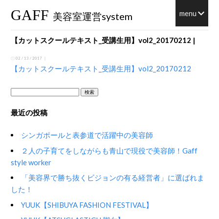
GAFF
menu
美容室運営system
【カットスクールテキスト_受講生用】vol2_20170212 |
02 / 13 / 2017 ｜
【カットスクールテキスト_受講生用】vol2_20170212
検
索:
最近の投稿
シンガポールと表参道で活躍中の美容師
２人の子育てをしながらも青山で現役で美容師！Gaff
style worker
「美容界で勝ち抜くビジョンの有る経営者」に選ばれま
した！
YUUK【SHIBUYA FASHION FESTIVAL】