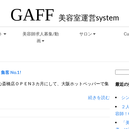
GAFF
美容室運営system
ト
美容師求人募集/動
サロン
Cu
画
検
集客 No.1!
索:
心斎橋店ＯＰＥN３カ月にして、大阪ホットペッパーで集
最近の
続きを読む
シ
２
容師！Ga
「