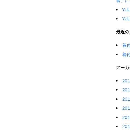
者」に
YU
YU
最近の
着
着
アーカ
20
20
20
20
20
20