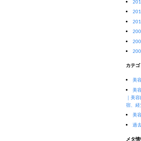
20
20
20
20
20
20
カテゴ
美容
美
｜美容
宿、経
美容
過
メタ情