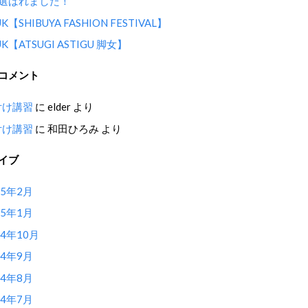
選ばれました！
UK【SHIBUYA FASHION FESTIVAL】
UK【ATSUGI ASTIGU 脚女】
コメント
付け講習
に
elder
より
付け講習
に
和田ひろみ
より
イブ
15年2月
15年1月
14年10月
14年9月
14年8月
14年7月