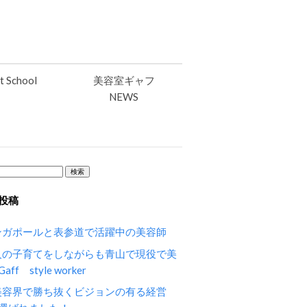
t School
美容室ギャフ
NEWS
投稿
ンガポールと表参道で活躍中の美容師
人の子育てをしながらも青山で現役で美
ff style worker
美容界で勝ち抜くビジョンの有る経営